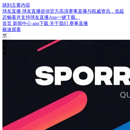
跳到主要内容
球友直播
球友直播提供官方高清赛事直播与权威资讯，低延
迟畅看并支持球友直播App一键下载。
首页
新闻中心
app下载
关于我们
赛事直播
极速观看
展
开
菜
单